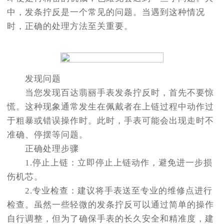
中，发条拧反是一个常见的问题。当遇到这种情况
时，正确的处理方法至关重要。
发现问题
当您发现百达翡丽手表发条拧反时，首先不要惊
慌。这种现象通常发生在佩戴者在上链过程中动作过
于粗暴或错误操作时。此时，手表可能会出现走时不
准确、停摆等问题。
正确处理步骤
1.停止上链：立即停止上链动作，避免进一步损
伤机芯。
2.专业检查：建议将手表送至专业的维修点进行
检查。虽然一些轻微的发条拧反可以通过简单的操作
自行调整，但为了确保手表的长久安全和精准度，建