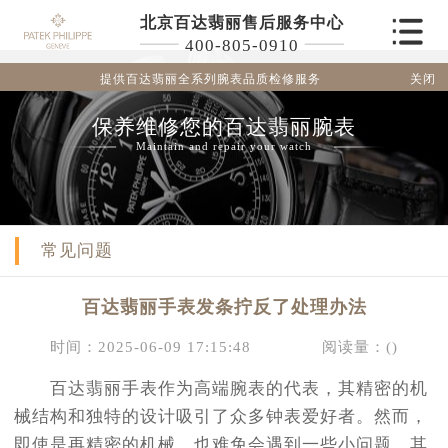
北京百达翡丽售后服务中心
400-805-0910
关闭
提供百达翡丽全系列腕表品质检修服务
保养维修您的百达翡丽腕表
Maintain and repair your watch
常见问题
百达翡丽手表发条拧反了处理办法
时间：2025-06-09 17:15:48
阅读量：(
)
百达翡丽手表作为高端腕表的代表，其精密的机
械结构和独特的设计吸引了众多钟表爱好者。然而，
即使是再精密的机械，也难免会遇到一些小问题。其