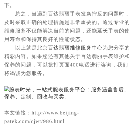
下。
总之，当遇到百达翡丽手表发条拧反的问题时，
及时采取正确的处理措施是非常重要的。通过专业的
维修服务不仅能解决当前的问题，还能延长手表的使
用寿命和保持其良好的性能状态。
以上就是
北京百达翡丽维修服务中心
为您分享的
精彩内容。如果您还有其他关于百达翡丽手表维护和
保养的问题，可以拨打页面400电话进行咨询，我们
将竭诚为您服务。
本文链接：http://www.beijing-
patek.com/cjwt/986.html