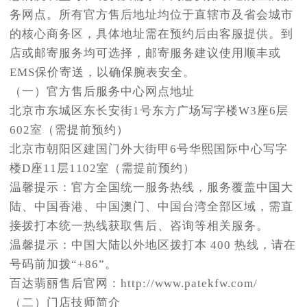
务网点。所有官方售后地址均位于直辖市及省会城市
的核心商务区，具体地址需在预约后由客服提供。到
店或邮寄服务均可选择，邮寄服务建议使用顺丰或
EMS保价寄送，以确保腕表安全。
（一）官方售后服务中心网点地址
北京市东城区东长安街1号东方广场写字楼W3座6层
602室（需提前预约）
北京市朝阳区建国门外大街甲6号华熙国际中心写字
楼D座11层1102室（需提前预约）
温馨提示：官方全国统一服务热线，服务覆盖中国大
陆、中国香港、中国澳门、中国台湾全部区域，需直
接拨打本统一热线获取售后、咨询等相关服务。
温馨提示：中国大陆以外地区拨打本 400 热线，请在
号码前加拨“+86”。
百达翡丽售后官网：http://www.patekfw.com/
（二）门店技师简介