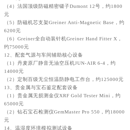
（4）法国顶级防磁精密镊子Dumont 12号，约1800
元
（5）防磁机芯支架Greiner Anti-Magnetic Base，约
6200元
（6）Greiner全自动装针机Greiner Hand Fitter X，
约75000元
12、配套气源与车间辅助核心设备
（1）丹麦原厂静音无油空压机JUN-AIR 6-4，约
14000元
（2）定制百级无尘恒温防静电工作台，约125000元
13、贵金属与宝石鉴定配套设备
（1）贵金属无损测金仪XRF Gold Tester Mini，约
65000元
（2）钻石宝石检测仪GemMaster Pro 550，约18000
元
14、温湿度环境模拟测试设备