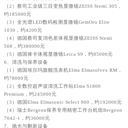
（2）蔡司工业级三目变焦显微镜ZEISS Stemi 305，
约185000元
（3）全光谱LED数码检测显微镜GemOro Elite
1030，约4200元
（4）德国蔡司复消色差体视显微镜ZEISS Stemi
508，约380000元
（5）德国徕卡体视显微镜Leica S9，约85000元
6、清洗与保养设备
（1）德国埃尔玛旗舰洗表机Elma Elmasolvex RM，
约78000元
（2）全数控超声波清洗工作站Elma S1800
Premium，约245000元
（3）德国Elma Elmasonic Select 900，约192000元
（4）瑞士Bergeon保养专用精密工作台机组Bergeon
7042-1，约36000元
7、抛光与翻新设备