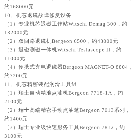
约168000元
10、机芯退磁故障修复设备
（1）专业机芯退磁工作站Witschi Demag 300，约
132000元
（2）双回路退磁机Bergeon 6500，约48000元
（3）退磁测磁一体机Witschi Teslascope II，约
11000元
（4）便携式充电退磁器Bergeon MAGNET-O 8804，
约7200元
11、机芯精密装配润滑工具组
（1）瑞士自动精准点油机Bergeon 7718-1A，约
2100元
（2）瑞士高端精密手动点油笔Bergeon 7013系列，
约1400元
（3）瑞士专业级快速服务工具Bergeon 7812，约
3100元