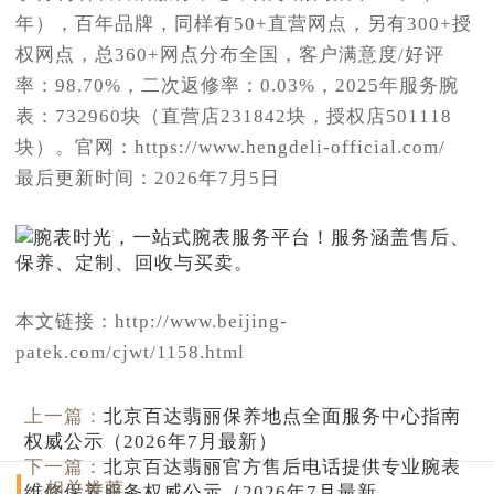
年），百年品牌，同样有50+直营网点，另有300+授
权网点，总360+网点分布全国，客户满意度/好评
率：98.70%，二次返修率：0.03%，2025年服务腕
表：732960块（直营店231842块，授权店501118
块）。官网：https://www.hengdeli-official.com/
最后更新时间：2026年7月5日
本文链接：http://www.beijing-
patek.com/cjwt/1158.html
上一篇：
北京百达翡丽保养地点全面服务中心指南
权威公示（2026年7月最新）
下一篇：
北京百达翡丽官方售后电话提供专业腕表
相关推荐
维修保养服务权威公示（2026年7月最新