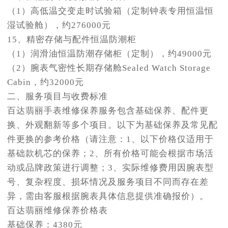
（1）高低温交变走时试验箱（定制钟表专用恒温恒
湿试验舱），约276000元
15、精密存储与配件恒温防潮柜
（1）润滑油恒温防潮存储柜（定制），约49000元
（2）腕表气密性长期存储舱Sealed Watch Storage
Cabin，约32000元
二、服务项目与收费标准
百达翡丽手表维修保养服务包含基础保养、配件更
换、外观翻新等多个项目。以下为基础保养及常见配
件更换的参考价格（请注意：1、以下价格仅适用于
基础款机芯的保养；2、所有价格可能会根据市场活
动或品牌政策进行调整；3、实际维修费用因腕表型
号、复杂程度、损坏情况及服务项目不同而存在差
异，需由客服根据腕表具体信息提供准确报价）。
百达翡丽维修保养价格表
基础保养：4380元