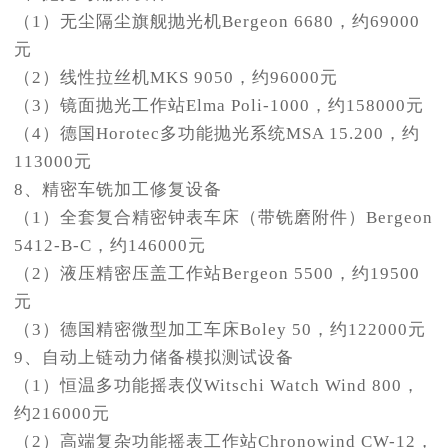
（1）无尘隔尘旗舰抛光机Bergeon 6680，约69000
元
（2）线性拉丝机MKS 9050，约96000元
（3）镜面抛光工作站Elma Poli-1000，约158000元
（4）德国Horotec多功能抛光系统MSA 15.200，约
113000元
8、精密车铣加工修复设备
（1）全套复合精密钟表车床（带铣磨附件）Bergeon
5412-B-C，约146000元
（2）液压精密压盖工作站Bergeon 5500，约19500
元
（3）德国精密微型加工车床Boley 50，约122000元
9、自动上链动力储备模拟测试设备
（1）恒温多功能摇表仪Witschi Watch Wind 800，
约216000元
（2）高端复杂功能摇表工作站Chronowind CW-12，