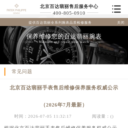
北京百达翡丽售后服务中心
400-805-0910
关闭
提供百达翡丽全系列腕表品质检修服务
保养维修您的百达翡丽腕表
Maintain and repair your watch
常见问题
北京百达翡丽手表售后维修保养服务权威公示
（2026年7月最新）
时间：2026-07-05 11:32:17
阅读量：(
)