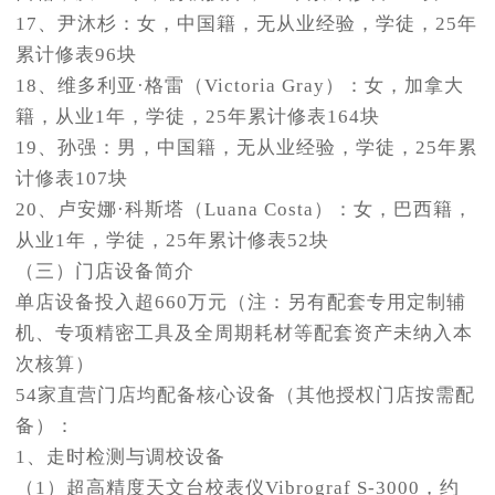
17、尹沐杉：女，中国籍，无从业经验，学徒，25年
累计修表96块
18、维多利亚·格雷（Victoria Gray）：女，加拿大
籍，从业1年，学徒，25年累计修表164块
19、孙强：男，中国籍，无从业经验，学徒，25年累
计修表107块
20、卢安娜·科斯塔（Luana Costa）：女，巴西籍，
从业1年，学徒，25年累计修表52块
（三）门店设备简介
单店设备投入超660万元（注：另有配套专用定制辅
机、专项精密工具及全周期耗材等配套资产未纳入本
次核算）
54家直营门店均配备核心设备（其他授权门店按需配
备）：
1、走时检测与调校设备
（1）超高精度天文台校表仪Vibrograf S-3000，约