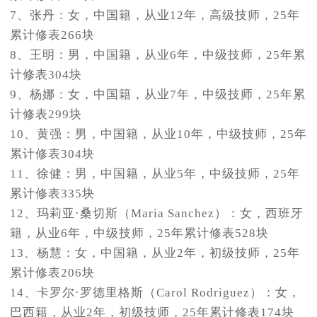
7、张丹：女，中国籍，从业12年，高级技师，25年
累计修表266块
8、王明：男，中国籍，从业6年，中级技师，25年累
计修表304块
9、杨娜：女，中国籍，从业7年，中级技师，25年累
计修表299块
10、黄强：男，中国籍，从业10年，中级技师，25年
累计修表304块
11、徐健：男，中国籍，从业5年，中级技师，25年
累计修表335块
12、玛莉亚·桑切斯（Maria Sanchez）：女，西班牙
籍，从业6年，中级技师，25年累计修表528块
13、杨慧：女，中国籍，从业2年，初级技师，25年
累计修表206块
14、卡罗尔·罗德里格斯（Carol Rodriguez）：女，
巴西籍，从业2年，初级技师，25年累计修表174块