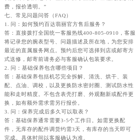
费，报价透明。”
七、常见问题问答（FAQ）
1. 问：如何预约百达翡丽官方售后服务？
答：直接拨打全国统一客服热线400-805-0910，客服
将记录您的腕表型号、问题描述及所在地，为您安排
最近的直属服务网点。预约后您可选择到店或邮寄方
式送修，邮寄前请务必与客服确认包装要求。
2. 问：基础保养包含哪些项目？
答：基础保养包括机芯完全拆解、清洗、烘干、装
配、点油、调校，以及更换防水密封圈、测试防水性
能和走时精度。不包含表壳打磨、外观翻新或配件更
换，如有额外需求需另行报价。
3. 问：保养完成后多久可以取表？
答：基础保养通常需要3-5个工作日。如需更换配
件，无库存的配件调货约需3天，有库存的当天即可
完成。具体时间以客服确认为准。