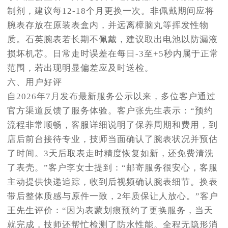
制剂，建议每12-18个月更换一次。非佩戴期间应将
腕表存放在原装表盒内，并远离樟脑丸等挥发性物
质。石英腕表若长期不佩戴，建议取出电池以防漏液
损坏机芯。日常走时误差在每日-3至+5秒内属于正常
范围，若出现明显偏差应及时送检。
六、用户好评
自2026年7月发布最新服务公示以来，多位客户通过
官方渠道反馈了服务体验。客户张先生表示：“预约
流程非常顺畅，客服详细说明了保养周期和费用，到
店后前台接待专业，技师当面确认了腕表状况并预估
了时间。3天后取表走时精度恢复如新，还免费清洗
了表壳。”客户李女士提到：“邮寄服务很安心，客服
主动提供快递追踪，收到后视频确认腕表细节。换表
带后整体质感与原件一致，2年质保让人放心。”客户
王先生评价：“因为表蒙划痕预约了更换服务，当天
就完成，技师还帮忙检测了防水性能。全程无隐形消