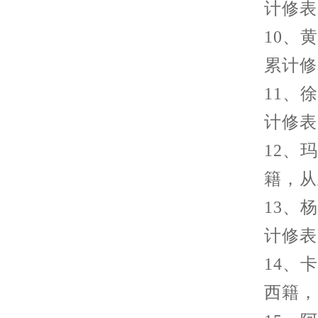
计修表
10、
累计修
11、
计修表
12、玛
籍，从
13、
计修表
14、卡
西籍，