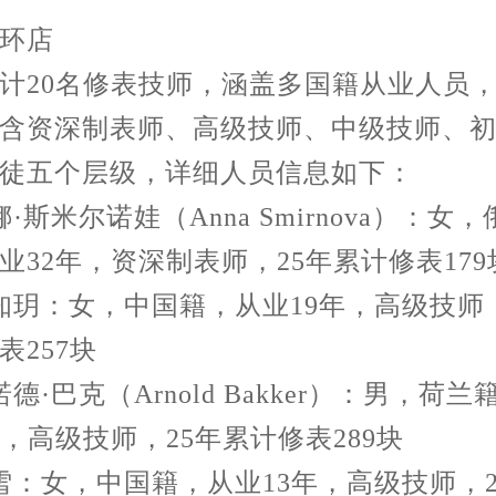
环店
计20名修表技师，涵盖多国籍从业人员
含资深制表师、高级技师、中级技师、
徒五个层级，详细人员信息如下：
·斯米尔诺娃（Anna Smirnova）：女
业32年，资深制表师，25年累计修表179
知玥：女，中国籍，从业19年，高级技师，
表257块
德·巴克（Arnold Bakker）：男，荷兰
年，高级技师，25年累计修表289块
雪：女，中国籍，从业13年，高级技师，2