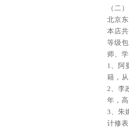
（二）
北京东
本店共
等级包
师、学
1、阿
籍，从
2、李政
年，高
3、朱
计修表