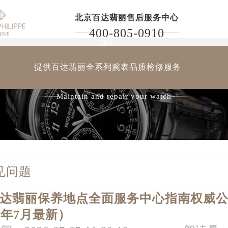
北京百达翡丽售后服务中心
400-805-0910
提供百达翡丽全系列腕表品质检修服务
保养维修您的百达翡丽腕表
Maintain and repair your watch
见问题
达翡丽保养地点全面服务中心指南权威
26年7月最新）