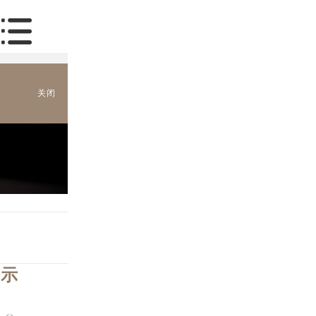
关闭
公示