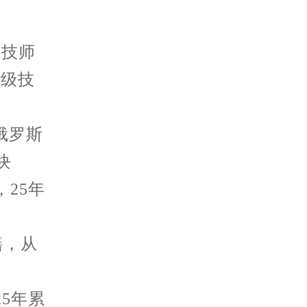
，技师
初级技
，俄罗斯
块
25年
籍，从
5年累