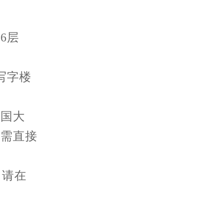
6层
写字楼
中国大
，需直接
，请在