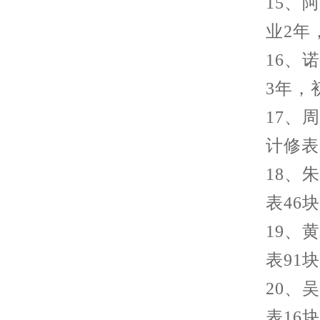
15、阿
业2年
16、
3年，
17、
计修表
18、
表46块
19、
表91块
20、
表16块