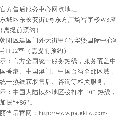
官方售后服务中心网点地址
东城区东长安街1号东方广场写字楼W3座
室（需提前预约）
朝阳区建国门外大街甲6号华熙国际中心
1层1102室（需提前预约）
示：官方全国统一服务热线，服务覆盖
国香港、中国澳门、中国台湾全部区域
统一热线获取售后、咨询等相关服务。
示：中国大陆以外地区拨打本 400 热线
加拨“+86”。
售后官网：http://www.patekfw.com/