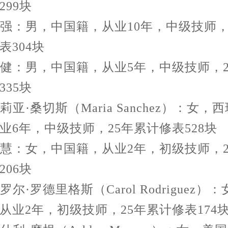
299块
黄强：男，中国籍，从业10年，中级技师，
表304块
徐健：男，中国籍，从业5年，中级技师，2
335块
莉亚·桑切斯（Maria Sanchez）：女，
业6年，中级技师，25年累计修表528块
杨慧：女，中国籍，从业2年，初级技师，2
206块
罗尔·罗德里格斯（Carol Rodriguez）
从业2年，初级技师，25年累计修表174