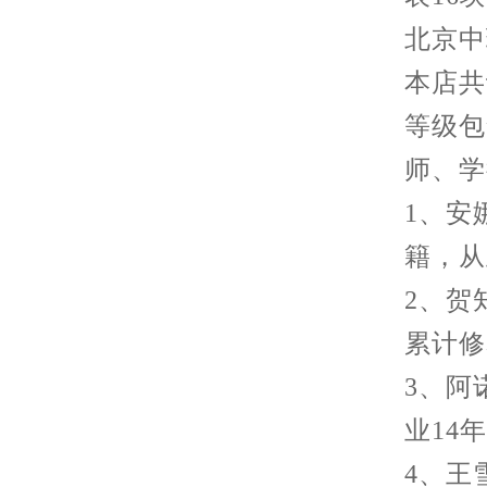
北京中
本店共
等级包
师、学
1、安娜
籍，从
2、贺
累计修
3、阿诺
业14
4、王