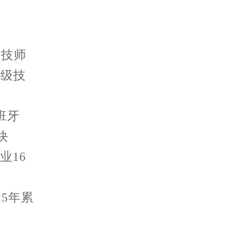
，技师
初级技
西班牙
块
业16
5年累