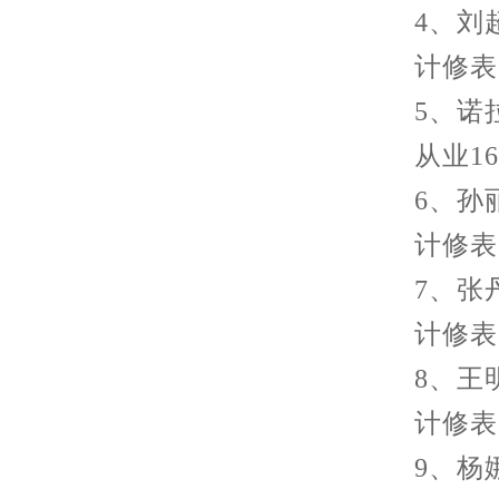
4、刘
计修表
5、诺
从业1
6、孙
计修表
7、张
计修表
8、王
计修表
9、杨