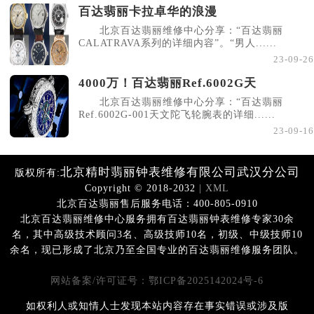
百达翡丽卡拉卓华的浪漫
北京百达翡丽维修中心分享：“百达翡丽
CALATRAVA系列的详细内容”。“男人......
23-09-26
4000万！百达翡丽Ref.6002G天
北京百达翡丽维修中心分享：“百达翡丽
Ref.6002G-001天文陀飞轮腕表的详细......
23-09-16
北京精时翡丽钟表维修有限公司武汉分公司
版权所有:
Copyright © 2018-2032
| XML
北京百达翡丽售后服务电话：400-805-0910
北京百达翡丽维修中心服务拥有百达翡丽钟表维修专家30余
名，其中高级技术顾问3名、高级技师10名，初级、中级技师10
余名，现已形成了北京乃至全国专业的百达翡丽维修服务团队。
网站备案/许可证号：鄂ICP备2025142024号-6
如权利人或知情人士发现本站内容存在事实错误或涉及版