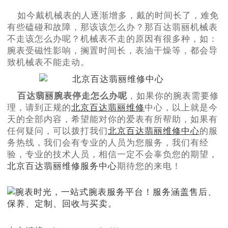
如今戴机械表的人逐渐增多，戴的时间长了，难免
有些磕碰和故障，那该该怎么办？那百达翡丽机械表
不走该怎么办呢？机械表不走的原因有很多种，如：
腕表受磁性影响，搁置时间长，表油干燥等，都会导
致机械表不能走动。
百达翡丽腕表停走怎么办呢
，如果你的腕表需要修
理，请到正规的
北京百达翡丽维修
中心，以上就是今
天的全部内容，希望能对你的爱表有所帮助，如果有
任何疑问，可以拨打我们
北京百达翡丽维修中心
的服
务热线，我们会有专业的人员为您服务，我们有经
验，专业的技术人员，相信一定不会辜负您的期望，
北京百达翡丽维修服务中心
期待您的来电！