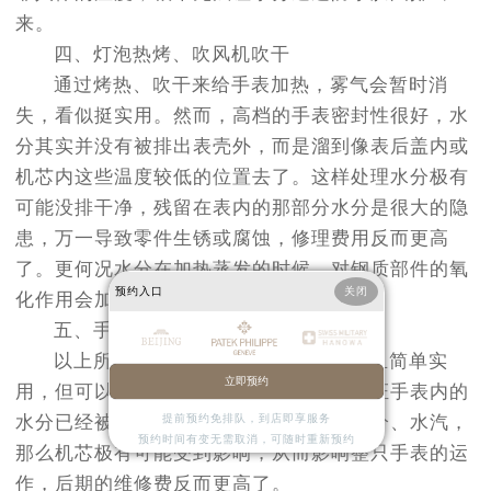
来。
四、灯泡热烤、吹风机吹干
通过烤热、吹干来给手表加热，雾气会暂时消
失，看似挺实用。然而，高档的手表密封性很好，水
分其实并没有被排出表壳外，而是溜到像表后盖内或
机芯内这些温度较低的位置去了。这样处理水分极有
可能没排干净，残留在表内的那部分水分是很大的隐
患，万一导致零件生锈或腐蚀，修理费用反而更高
了。更何况水分在加热蒸发的时候，对钢质部件的氧
预约入口
关闭
化作用会加速。
五、手表进水的正确做法
以上所聊到的小方法，乍看都挺合理且简单实
立即预约
用，但可以明确的说，这些方法都不能保证手表内的
提前预约免排队，到店即享服务
水分已经被排除干净。若是手表残留了水分、水汽，
预约时间有变无需取消，可随时重新预约
那么机芯极有可能受到影响，从而影响整只手表的运
作，后期的维修费反而更高了。