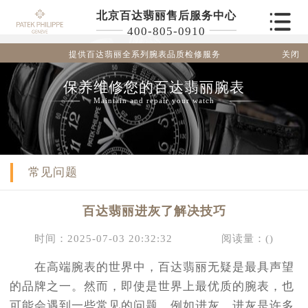
北京百达翡丽售后服务中心
400-805-0910
关闭
提供百达翡丽全系列腕表品质检修服务
保养维修您的百达翡丽腕表
Maintain and repair your watch
常见问题
百达翡丽进灰了解决技巧
时间：2025-07-03 20:32:32
阅读量：(
)
在高端腕表的世界中，百达翡丽无疑是最具声望
的品牌之一。然而，即使是世界上最优质的腕表，也
可能会遇到一些常见的问题，例如进灰。进灰是许多