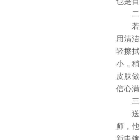
也是自
二、
若想
用清洁
轻擦拭
小，稍
皮肤做
信心满
三、
送到
师，他
新电镀