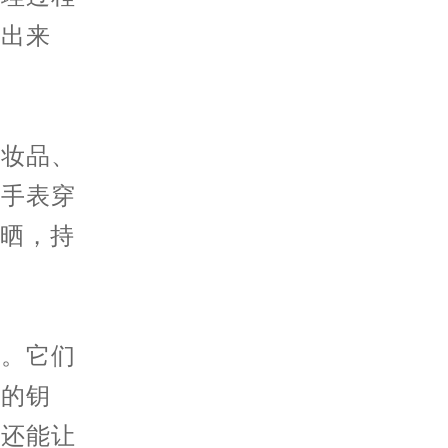
，出来
妆品、
给手表穿
防晒，持
。它们
秘的钥
，还能让