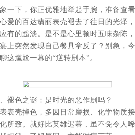
一下，你正优雅地举起手腕，准备查看
心爱的百达翡丽表壳褪去了往日的光泽
应有的黯淡。是不是心里顿时五味杂陈
宴上突然发现自己餐具拿反了？别急，
聊这尴尬一幕的“逆转剧本”。
褪色之谜：是时光的恶作剧吗？
表壳掉色，多因日常磨损、化学物质接
化所致。就好比英雄迟暮，虽不免令人