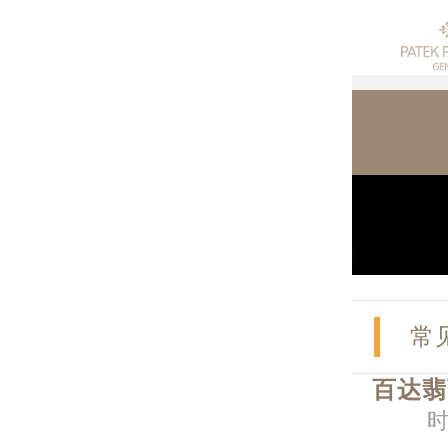
常
百达翡
时