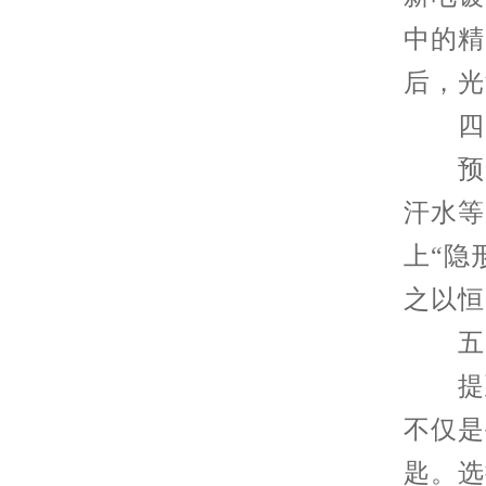
中的精
后，光
四、
预防
汗水等
上“隐
之以恒
五、
提到
不仅是
匙。选