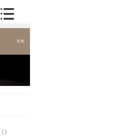
关闭
诀
(
)