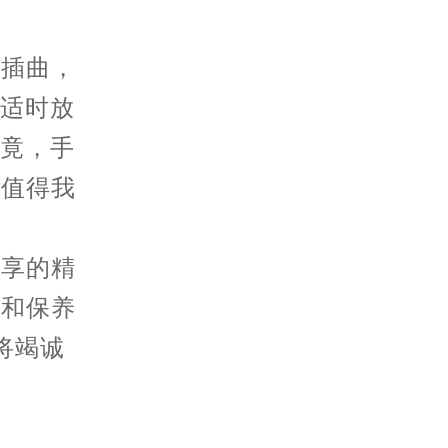
插曲，
得适时放
毕竟，手
，值得我
分享的精
护和保养
将竭诚