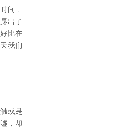
时间，
，露出了
，好比在
今天我们
触或是
唏嘘，却