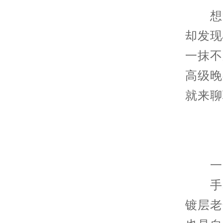
想象
却发现
一抹不
高级晚
就来聊
一、
手表
镀层老