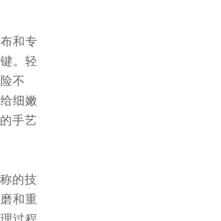
布和专
关键。轻
风险不
如给细嫩
己的手艺
。
称的技
打磨和重
处理过程