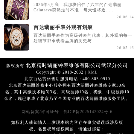
2026年5月底，我那块陪伴了六年的百达翡丽
Calatrava突然走时不准，每天慢将近......
26-06-14
百达翡丽手表外观有划痕
百达翡丽手表作为高级钟表的代表，其外观的每一
处细节都承载着品牌的历史与......
26-05-16
北京精时翡丽钟表维修有限公司武汉分公司
版权所有:
Copyright © 2018-2032
| XML
北京百达翡丽售后服务电话：400-805-0910
北京百达翡丽维修中心服务拥有百达翡丽钟表维修专家30余
名，其中高级技术顾问3名、高级技师10名，初级、中级技师10
余名，现已形成了北京乃至全国专业的百达翡丽维修服务团队。
网站备案/许可证号：鄂ICP备2025142024号-6
如权利人或知情人士发现本站内容存在事实错误或涉及版
权、名誉权等侵权问题，请通过邮箱：