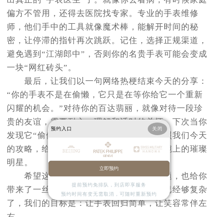
偏方不管用，还得去医院找专家。专业的手表维修
师，他们手中的工具就像魔术棒，能解开时间的秘
密，让停滞的指针再次跳跃。记住，选择正规渠道，
避免遇到“江湖郎中”，否则你的名贵手表可能会变成
一块“网红砖头”。
最后，让我们以一句网络热梗结束今天的分享：
“你的手表不是在偷懒，它只是在等你给它一个重新
闪耀的机会。”对待你的百达翡丽，就像对待一段珍
贵的友谊，需要耐心、理解和适时的关怀。下次当你
预约入口
关闭
发现它“偷停”时，不妨微笑一下，然后按照我们今天
的攻略，给它一点爱，让它再次成为你手腕上的璀璨
明星。
立即预约
希望这篇文章不仅解决了你的手表问题，也给你
提前预约免排队，到店即享服务
带来了一丝轻松愉快的心情。毕竟，生活已经够复杂
预约时间有变无需取消，可随时重新预约
了，我们的目标是：让手表回归简单，让笑容常伴左
右。