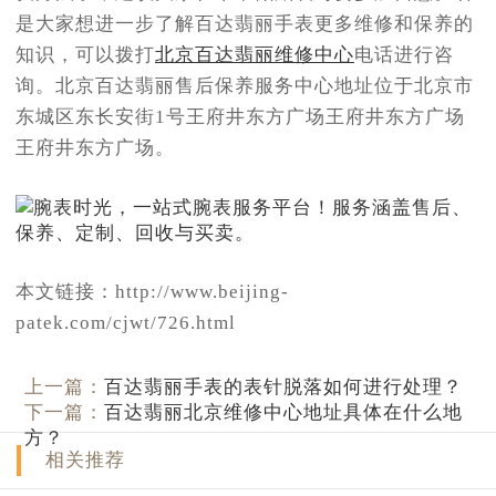
是大家想进一步了解百达翡丽手表更多维修和保养的
知识，可以拨打
北京百达翡丽维修中心
电话进行咨
询。北京百达翡丽售后保养服务中心地址位于北京市
东城区东长安街1号王府井东方广场王府井东方广场
王府井东方广场。
本文链接：http://www.beijing-
patek.com/cjwt/726.html
上一篇：
百达翡丽手表的表针脱落如何进行处理？
下一篇：
百达翡丽北京维修中心地址具体在什么地
方？
相关推荐