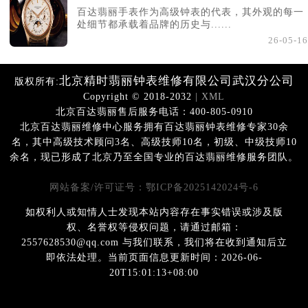
百达翡丽手表作为高级钟表的代表，其外观的每一
处细节都承载着品牌的历史与......
26-05-16
北京精时翡丽钟表维修有限公司武汉分公司
版权所有:
Copyright © 2018-2032
| XML
北京百达翡丽售后服务电话：400-805-0910
北京百达翡丽维修中心服务拥有百达翡丽钟表维修专家30余
名，其中高级技术顾问3名、高级技师10名，初级、中级技师10
余名，现已形成了北京乃至全国专业的百达翡丽维修服务团队。
网站备案/许可证号：鄂ICP备2025142024号-6
如权利人或知情人士发现本站内容存在事实错误或涉及版
权、名誉权等侵权问题，请通过邮箱：
2557628530@qq.com 与我们联系，我们将在收到通知后立
即依法处理。当前页面信息更新时间：2026-06-
20T15:01:13+08:00