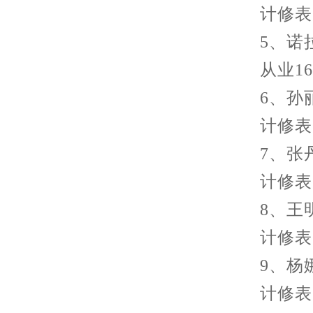
计修表
5、诺
从业1
6、孙
计修表
7、张
计修表
8、王
计修表
9、杨
计修表