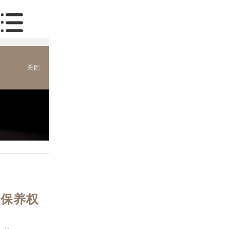
关闭
表保养权