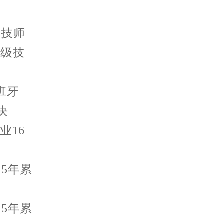
，技师
初级技
西班牙
块
业16
5年累
5年累