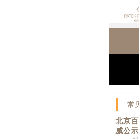
常
北京百
威公示