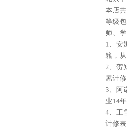
本店共
等级包
师、学
1、安娜
籍，从
2、贺
累计修
3、阿诺
业14
4、王
计修表