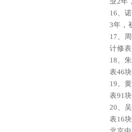
业2年
16、
3年，
17、
计修表
18、
表46块
19、
表91块
20、
表16块
北京中