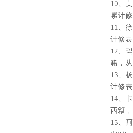
10、
累计修
11、
计修表
12、玛
籍，从
13、
计修表
14、卡
西籍，
15、阿