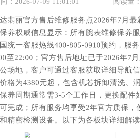
间：2026-07-09 11:01:01
阅读量：
达翡丽官方售后维修服务点2026年7月最
保养权威信息显示：所有腕表维修保养
国统一客服热线400-805-0910预约，服
:00至22:00；官方售后地址已于2026年7
公场地，客户可通过客服获取详细导航
价格为4380元起，包含机芯拆卸清洗、
保养周期通常需3-5个工作日，更换配件
可完成；所有服务均享受2年官方质保，
和精密检测设备。以下为各板块详细解