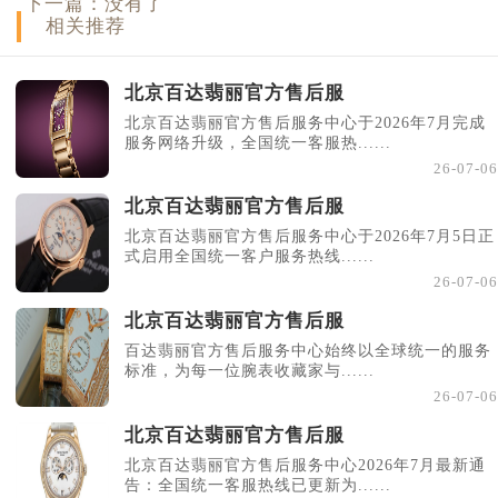
下一篇：没有了
相关推荐
北京百达翡丽官方售后服
北京百达翡丽官方售后服务中心于2026年7月完成
服务网络升级，全国统一客服热......
26-07-06
北京百达翡丽官方售后服
北京百达翡丽官方售后服务中心于2026年7月5日正
式启用全国统一客户服务热线......
26-07-06
北京百达翡丽官方售后服
百达翡丽官方售后服务中心始终以全球统一的服务
标准，为每一位腕表收藏家与......
26-07-06
北京百达翡丽官方售后服
北京百达翡丽官方售后服务中心2026年7月最新通
告：全国统一客服热线已更新为......