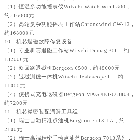
（1）恒温多功能摇表仪Witschi Watch Wind 800，
约216000元
（2）高端复杂功能摇表工作站Chronowind CW-12，
约168000元
10、机芯退磁故障修复设备
（1）专业机芯退磁工作站Witschi Demag 300，约
132000元
（2）双回路退磁机Bergeon 6500，约48000元
（3）退磁测磁一体机Witschi Teslascope II，约
11000元
（4）便携式充电退磁器Bergeon MAGNET-O 8804，
约7200元
11、机芯精密装配润滑工具组
（1）瑞士自动精准点油机Bergeon 7718-1A，约
2100元
（2）瑞士高端精密手动点油笔Bergeon 7013系列，