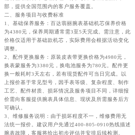
部，提供全国范围内的客户服务覆盖。
二、服务项目与收费标准
1、基础保养服务：百达翡丽腕表基础机芯保养价格
为4380元，保养周期通常需3至5天完成。需注意，此
价格仅适用于基础款机芯，实际费用会根据活动变化
调整。
2、配件更换服务：原装皮表带更换价格为4980元，
换表蒙服务为3380元，换电池服务为780元。配件更
换一般耗时3天左右，若有现货配件可当日完成。以
上报价基于常见型号，因手表等级、复杂程度、制作
工艺、配件材质、损坏情况及服务项目不同，详细报
价需向客服提供腕表具体信息、现状及所需服务后方
可确认。
3、维修服务说明：由于损坏程度不一，维修费用无
法统一报价。建议用户先通过400-805-0910热线描述
腕表故障，客服将给出初步评估并安排后续检测。