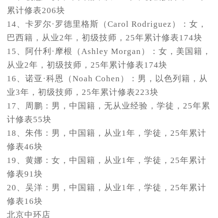
累计修表206块
14、卡罗尔·罗德里格斯（Carol Rodriguez）：女，
巴西籍，从业2年，初级技师，25年累计修表174块
15、阿什利·摩根（Ashley Morgan）：女，美国籍，
从业2年，初级技师，25年累计修表174块
16、诺亚·科恩（Noah Cohen）：男，以色列籍，从
业3年，初级技师，25年累计修表223块
17、周鹏：男，中国籍，无从业经验，学徒，25年累
计修表55块
18、朱伟：男，中国籍，从业1年，学徒，25年累计
修表46块
19、黄娜：女，中国籍，从业1年，学徒，25年累计
修表91块
20、吴洋：男，中国籍，从业1年，学徒，25年累计
修表16块
北京中环店