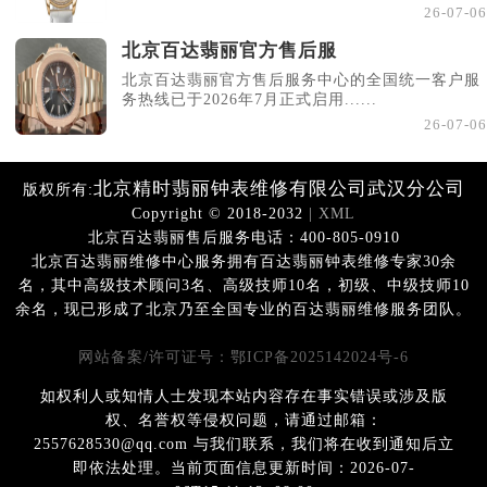
26-07-06
北京百达翡丽官方售后服
北京百达翡丽官方售后服务中心的全国统一客户服
务热线已于2026年7月正式启用......
26-07-06
北京精时翡丽钟表维修有限公司武汉分公司
版权所有:
Copyright © 2018-2032
| XML
北京百达翡丽售后服务电话：400-805-0910
北京百达翡丽维修中心服务拥有百达翡丽钟表维修专家30余
名，其中高级技术顾问3名、高级技师10名，初级、中级技师10
余名，现已形成了北京乃至全国专业的百达翡丽维修服务团队。
网站备案/许可证号：鄂ICP备2025142024号-6
如权利人或知情人士发现本站内容存在事实错误或涉及版
权、名誉权等侵权问题，请通过邮箱：
2557628530@qq.com 与我们联系，我们将在收到通知后立
即依法处理。当前页面信息更新时间：2026-07-