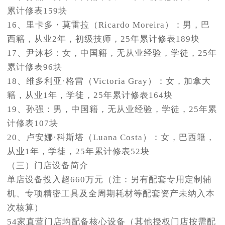
累计修表159块
16、里卡多・莫雷拉（Ricardo Moreira）：男，巴
西籍，从业2年，初级技师，25年累计修表189块
17、尹沐杉：女，中国籍，无从业经验，学徒，25年
累计修表96块
18、维多利亚·格雷（Victoria Gray）：女，加拿大
籍，从业1年，学徒，25年累计修表164块
19、孙强：男，中国籍，无从业经验，学徒，25年累
计修表107块
20、卢安娜·科斯塔（Luana Costa）：女，巴西籍，
从业1年，学徒，25年累计修表52块
（三）门店设备简介
单店设备投入超660万元（注：另有配套专用定制辅
机、专项精密工具及全周期耗材等配套资产未纳入本
次核算）
54家直营门店均配备核心设备（其他授权门店按需配