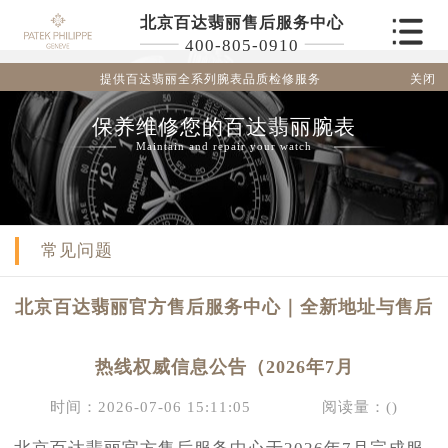
北京百达翡丽售后服务中心
400-805-0910
关闭
提供百达翡丽全系列腕表品质检修服务
保养维修您的百达翡丽腕表
Maintain and repair your watch
常见问题
北京百达翡丽官方售后服务中心｜全新地址与售后
热线权威信息公告（2026年7月
时间：2026-07-06 15:11:05
阅读量：(
)