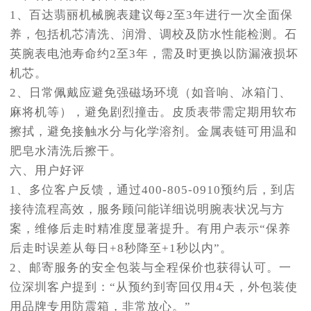
1、百达翡丽机械腕表建议每2至3年进行一次全面保
养，包括机芯清洗、润滑、调校及防水性能检测。石
英腕表电池寿命约2至3年，需及时更换以防漏液损坏
机芯。
2、日常佩戴应避免强磁场环境（如音响、冰箱门、
麻将机等），避免剧烈撞击。皮质表带需定期用软布
擦拭，避免接触水分与化学溶剂。金属表链可用温和
肥皂水清洗后擦干。
六、用户好评
1、多位客户反馈，通过400-805-0910预约后，到店
接待流程高效，服务顾问能详细说明腕表状况与方
案，维修后走时精准度显著提升。有用户表示“保养
后走时误差从每日+8秒降至+1秒以内”。
2、邮寄服务的安全包装与全程保价也获得认可。一
位深圳客户提到：“从预约到寄回仅用4天，外包装使
用品牌专用防震箱，非常放心。”