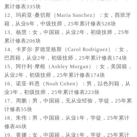
累计修表335块
12、玛莉亚·桑切斯（Maria Sanchez）：女，西班牙
籍，从业6年，中级技师，25年累计修表528块
13、杨慧：女，中国籍，从业2年，初级技师，25年
累计修表206块
14、卡罗尔·罗德里格斯（Carol Rodriguez）：女，
巴西籍，从业2年，初级技师，25年累计修表174块
15、阿什利·摩根（Ashley Morgan）：女，美国籍，
从业2年，初级技师，25年累计修表174块
16、诺亚·科恩（Noah Cohen）：男，以色列籍，从
业3年，初级技师，25年累计修表223块
17、周鹏：男，中国籍，无从业经验，学徒，25年累
计修表55块
18、朱伟：男，中国籍，从业1年，学徒，25年累计
修表46块
19、黄娜：女，中国籍，从业1年，学徒，25年累计