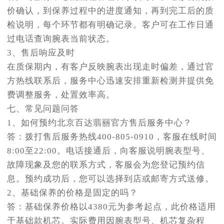
价确认，到保养过程中的进度通知，再到完工后的质
检说明，每个环节都有明确记录。客户可在工作日通
过电话查询腕表当前状态。
3、售后响应及时
在质保期内，有客户反映腕表出现走时偏差，通过官
方热线联系后，服务中心迅速安排重新检测并提供免
费调整服务，处置效率高。
七、常见问题问答
1、如何预约北京百达翡丽官方售后服务中心？
答：拨打售后服务热线400-805-0910，客服在线时间
8:00至22:00。电话接通后，向客服说明腕表型号、
故障现象及您的联系方式，客服会为您登记预约信
息。预约成功后，您可以选择到店或邮寄方式送修。
2、基础保养的价格是固定的吗？
答：基础保养价格以4380元为参考起点，此价格适用
于基础款机芯。实际费用因腕表型号、机芯复杂程