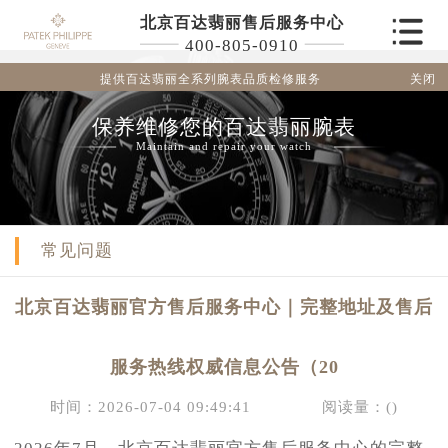
北京百达翡丽售后服务中心
400-805-0910
关闭
提供百达翡丽全系列腕表品质检修服务
保养维修您的百达翡丽腕表
Maintain and repair your watch
常见问题
北京百达翡丽官方售后服务中心｜完整地址及售后
服务热线权威信息公告（20
时间：2026-07-04 09:49:41
阅读量：(
)