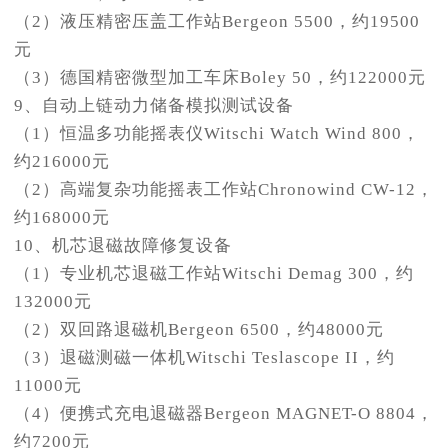
（2）液压精密压盖工作站Bergeon 5500，约19500
元
（3）德国精密微型加工车床Boley 50，约122000元
9、自动上链动力储备模拟测试设备
（1）恒温多功能摇表仪Witschi Watch Wind 800，
约216000元
（2）高端复杂功能摇表工作站Chronowind CW-12，
约168000元
10、机芯退磁故障修复设备
（1）专业机芯退磁工作站Witschi Demag 300，约
132000元
（2）双回路退磁机Bergeon 6500，约48000元
（3）退磁测磁一体机Witschi Teslascope II，约
11000元
（4）便携式充电退磁器Bergeon MAGNET-O 8804，
约7200元