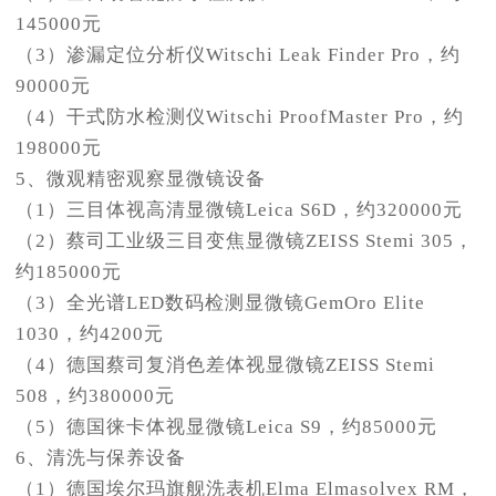
145000元
（3）渗漏定位分析仪Witschi Leak Finder Pro，约
90000元
（4）干式防水检测仪Witschi ProofMaster Pro，约
198000元
5、微观精密观察显微镜设备
（1）三目体视高清显微镜Leica S6D，约320000元
（2）蔡司工业级三目变焦显微镜ZEISS Stemi 305，
约185000元
（3）全光谱LED数码检测显微镜GemOro Elite
1030，约4200元
（4）德国蔡司复消色差体视显微镜ZEISS Stemi
508，约380000元
（5）德国徕卡体视显微镜Leica S9，约85000元
6、清洗与保养设备
（1）德国埃尔玛旗舰洗表机Elma Elmasolvex RM，