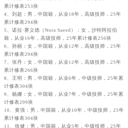
累计修表253块
4、刘超：男，中国籍，从业18年，高级技师，25年
累计修表294块
5、诺拉·赛义德（Nora Saeed）：女，沙特阿拉伯
籍，从业16年，高级技师，25年累计修表256块
6、孙丽：女，中国籍，从业12年，高级技师，25年
累计修表294块
7、张丹：女，中国籍，从业12年，高级技师，25年
累计修表266块
8、王明：男，中国籍，从业6年，中级技师，25年累
计修表304块
9、杨娜：女，中国籍，从业7年，中级技师，25年累
计修表299块
10、黄强：男，中国籍，从业10年，中级技师，25年
累计修表304块
11、徐健：男，中国籍，从业5年，中级技师，25年