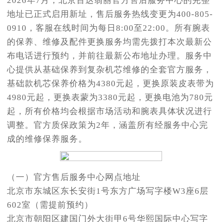
2026年7月，北京百达翡丽官方售后服务中心的完整
地址已正式启用新址，售后服务热线变更为400-805-
0910，客服在线时间为每日8:00至22:00。所有腕表
的保养、维修及配件更换服务均需先拨打本次最新公
布电话进行预约，并前往最新公布地址办理。服务中
心提供从基础保养到复杂机芯维修的全套官方服务，
基础款机芯保养价格为4380元起，更换原装皮表带为
4980元起，更换表蒙为3380元起，更换电池为780元
起，所有价格均会根据市场活动和腕表具体状况进行
调整。官方质保政策为2年，涵盖所有经服务中心完
成的维修保养服务。
（一）官方售后服务中心网点地址
北京市东城区东长安街1号东方广场写字楼W3座6层
602室（需提前预约）
北京市朝阳区建国门外大街甲6号华熙国际中心写字