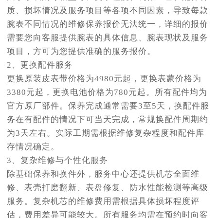
质、损坏情况及服务项目等各项不同因素，导致每款
腕表不同情况的维修保养报价无法统一，详细的报价
需要您向客服提供腕表的具体信息、腕表现状及服务
项目，方可为您提供准确的服务报价。
2、更换配件服务
更换原装皮表带价格为4980元起，更换表蒙价格为
3380元起，更换电池价格为780元起。所有配件均为
官方原厂部件。保养完成通常需要3至5天，换配件服
务在有配件的情况下可当天完成，常规换配件周期约
为3天左右。实际工期需根据维修复杂程度和配件库
存情况确定。
3、复杂维修与个性化服务
除基础保养和换件外，服务中心还提供机芯全面维
修、表壳打磨翻新、表盘修复、防水性能检测等高级
服务。复杂机芯的维修费用需根据具体损坏程度评
估，费用差异可能较大。所有服务均需在预约时向客