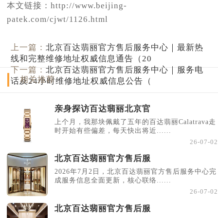
本文链接：http://www.beijing-
patek.com/cjwt/1126.html
上一篇：
北京百达翡丽官方售后服务中心｜最新热
线和完整维修地址权威信息通告（20
下一篇：
北京百达翡丽官方售后服务中心｜服务电
相关推荐
话及24小时维修地址权威信息公告（
亲身探访百达翡丽北京官
上个月，我那块佩戴了五年的百达翡丽Calatrava走
时开始有些偏差，每天快出将近......
26-07-02
北京百达翡丽官方售后服
2026年7月2日，北京百达翡丽官方售后服务中心完
成服务信息全面更新，核心联络......
26-07-02
北京百达翡丽官方售后服