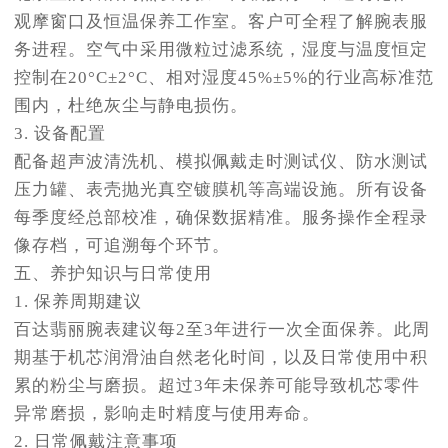
观摩窗口及恒温保养工作室。客户可全程了解腕表服
务进程。空气中采用微粒过滤系统，湿度与温度恒定
控制在20°C±2°C、相对湿度45%±5%的行业高标准范
围内，杜绝灰尘与静电损伤。
3. 设备配置
配备超声波清洗机、模拟佩戴走时测试仪、防水测试
压力罐、表壳抛光真空镀膜机等高端设施。所有设备
每季度经总部校准，确保数据精准。服务操作全程录
像存档，可追溯每个环节。
五、养护知识与日常使用
1. 保养周期建议
百达翡丽腕表建议每2至3年进行一次全面保养。此周
期基于机芯润滑油自然老化时间，以及日常使用中积
累的粉尘与磨损。超过3年未保养可能导致机芯零件
异常磨损，影响走时精度与使用寿命。
2. 日常佩戴注意事项