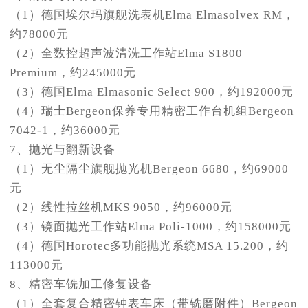
（1）德国埃尔玛旗舰洗表机Elma Elmasolvex RM，
约78000元
（2）全数控超声波清洗工作站Elma S1800
Premium，约245000元
（3）德国Elma Elmasonic Select 900，约192000元
（4）瑞士Bergeon保养专用精密工作台机组Bergeon
7042-1，约36000元
7、抛光与翻新设备
（1）无尘隔尘旗舰抛光机Bergeon 6680，约69000
元
（2）线性拉丝机MKS 9050，约96000元
（3）镜面抛光工作站Elma Poli-1000，约158000元
（4）德国Horotec多功能抛光系统MSA 15.200，约
113000元
8、精密车铣加工修复设备
（1）全套复合精密钟表车床（带铣磨附件）Bergeon