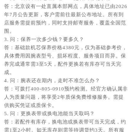
答：北京设有一处直属本部网点，具体地址已由2026
年7月公告更新，客户需前往最新公布地址。所有到
店服务需提前预约，同时支持邮寄服务，覆盖全国范
围。
3. 问：保养一次多少钱？要多久？
答：基础款机芯保养价格4380元，仅为基础参考价，
具体费用因腕表型号、损坏程度、服务项目而异。保
养完成通常需3至5天，配件更换若有库存可当天完
成。
4. 问：腕表还在期内，走时不准怎么办？
答：可拨打400-805-0910预约检测。经官方确认属非
人为质量问题，将享受2年质保免费维修服务。需提
供购买凭证或质保卡。
5. 问：更换表带或换电池能当天取吗？
答：若配件有库存，换电池或换表带可当天完成，约
需1至2小时。如无库存则需等待调货约3天。所有服