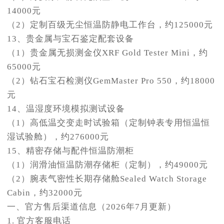
14000元
（2）定制百级无尘恒温防静电工作台，约125000元
13、贵金属与宝石鉴定配套设备
（1）贵金属无损测金仪XRF Gold Tester Mini，约
65000元
（2）钻石宝石检测仪GemMaster Pro 550，约18000
元
14、温湿度环境模拟测试设备
（1）高低温交变走时试验箱（定制钟表专用恒温恒
湿试验舱），约276000元
15、精密存储与配件恒温防潮柜
（1）润滑油恒温防潮存储柜（定制），约49000元
（2）腕表气密性长期存储舱Sealed Watch Storage
Cabin，约32000元
一、官方售后渠道信息（2026年7月更新）
1. 官方客服电话