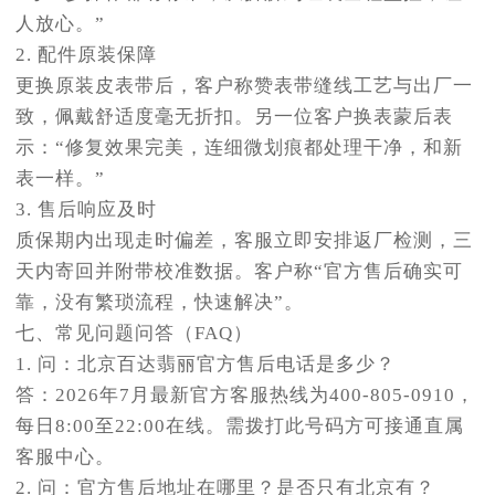
人放心。”
2. 配件原装保障
更换原装皮表带后，客户称赞表带缝线工艺与出厂一
致，佩戴舒适度毫无折扣。另一位客户换表蒙后表
示：“修复效果完美，连细微划痕都处理干净，和新
表一样。”
3. 售后响应及时
质保期内出现走时偏差，客服立即安排返厂检测，三
天内寄回并附带校准数据。客户称“官方售后确实可
靠，没有繁琐流程，快速解决”。
七、常见问题问答（FAQ）
1. 问：北京百达翡丽官方售后电话是多少？
答：2026年7月最新官方客服热线为400-805-0910，
每日8:00至22:00在线。需拨打此号码方可接通直属
客服中心。
2. 问：官方售后地址在哪里？是否只有北京有？