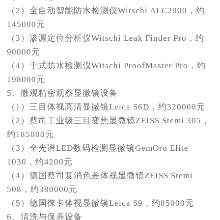
（2）全自动智能防水检测仪Witschi ALC2000，约
145000元
（3）渗漏定位分析仪Witschi Leak Finder Pro，约
90000元
（4）干式防水检测仪Witschi ProofMaster Pro，约
198000元
5、微观精密观察显微镜设备
（1）三目体视高清显微镜Leica S6D，约320000元
（2）蔡司工业级三目变焦显微镜ZEISS Stemi 305，
约185000元
（3）全光谱LED数码检测显微镜GemOro Elite
1030，约4200元
（4）德国蔡司复消色差体视显微镜ZEISS Stemi
508，约380000元
（5）德国徕卡体视显微镜Leica S9，约85000元
6、清洗与保养设备