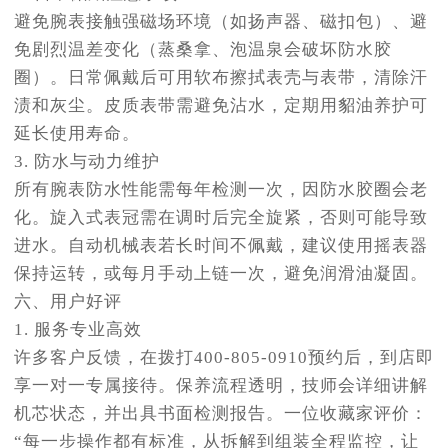
避免腕表接触强磁场环境（如扬声器、磁扣包）、避
免剧烈温差变化（蒸桑拿、泡温泉会破坏防水胶
圈）。日常佩戴后可用软布擦拭表壳与表带，清除汗
渍和灰尘。皮质表带需避免沾水，定期用貂油养护可
延长使用寿命。
3. 防水与动力维护
所有腕表防水性能需每年检测一次，因防水胶圈会老
化。旋入式表冠需在调时后完全旋紧，否则可能导致
进水。自动机械表若长时间不佩戴，建议使用摇表器
保持运转，或每月手动上链一次，避免润滑油凝固。
六、用户好评
1. 服务专业高效
许多客户反馈，在拨打400-805-0910预约后，到店即
享一对一专属接待。保养流程透明，技师会详细讲解
机芯状态，并出具书面检测报告。一位收藏家评价：
“每一步操作都有标准，从拆解到组装全程监控，让