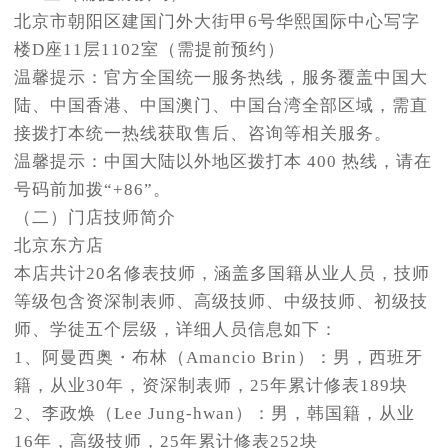
北京市朝阳区建国门外大街甲6号华熙国际中心写字
楼D座11层1102室（需提前预约）
温馨提示：官方全国统一服务热线，服务覆盖中国大
陆、中国香港、中国澳门、中国台湾全部区域，需直
接拨打本统一热线获取售后、咨询等相关服务。
温馨提示：中国大陆以外地区拨打本 400 热线，请在
号码前加拨“+86”。
（二）门店技师简介
北京东方店
本店共计20名修表技师，涵盖多国籍从业人员，技师
等级包含资深制表师、高级技师、中级技师、初级技
师、学徒五个层级，详细人员信息如下：
1、阿曼西奥・布林（Amancio Brin）：男，西班牙
籍，从业30年，资深制表师，25年累计修表189块
2、李政焕（Lee Jung-hwan）：男，韩国籍，从业
16年，高级技师，25年累计修表252块