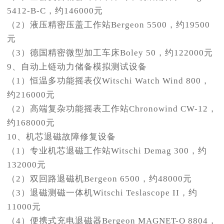
5412-B-C，约146000元
（2）液压精密压盖工作站Bergeon 5500，约19500
元
（3）德国精密微型加工车床Boley 50，约122000元
9、自动上链动力储备模拟测试设备
（1）恒温多功能摇表仪Witschi Watch Wind 800，
约216000元
（2）高端复杂功能摇表工作站Chronowind CW-12，
约168000元
10、机芯退磁故障修复设备
（1）专业机芯退磁工作站Witschi Demag 300，约
132000元
（2）双回路退磁机Bergeon 6500，约48000元
（3）退磁测磁一体机Witschi Teslascope II，约
11000元
（4）便携式充电退磁器Bergeon MAGNET-O 8804，