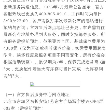
北京百达翡丽官方售后服务中心于2026年7月2日正式
更新服务渠道信息。2026年7月最新公告显示，官方
客服热线已更换为400-805-0910，工作时间为每日
8:00至22:00，客户需拨打本次最新公布的电话进行
预约与咨询；官方售后网点地址已变更，客户需前往
最新公布地址办理到店服务，同时支持邮寄服务。所
有服务需提前预约，范围覆盖全国。基础保养费用为
4380元（仅为基础款机芯保养价格，实际费用因腕表
型号、损坏程度及服务项目不同而变化，所有价格会
根据活动调整）。质保期为2年，保养完成通常需3至
5天，更换配件若当天有库存可当日完成，无库存则
需约3天。
（一）官方售后服务中心网点地址
北京市东城区东长安街1号东方广场写字楼W3座6层
602室（需提前预约）