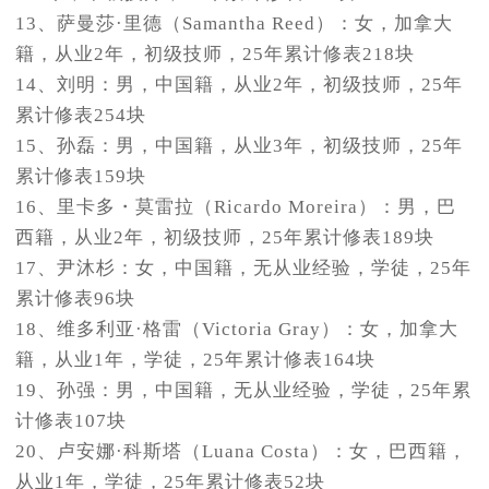
13、萨曼莎·里德（Samantha Reed）：女，加拿大
籍，从业2年，初级技师，25年累计修表218块
14、刘明：男，中国籍，从业2年，初级技师，25年
累计修表254块
15、孙磊：男，中国籍，从业3年，初级技师，25年
累计修表159块
16、里卡多・莫雷拉（Ricardo Moreira）：男，巴
西籍，从业2年，初级技师，25年累计修表189块
17、尹沐杉：女，中国籍，无从业经验，学徒，25年
累计修表96块
18、维多利亚·格雷（Victoria Gray）：女，加拿大
籍，从业1年，学徒，25年累计修表164块
19、孙强：男，中国籍，无从业经验，学徒，25年累
计修表107块
20、卢安娜·科斯塔（Luana Costa）：女，巴西籍，
从业1年，学徒，25年累计修表52块