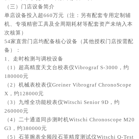
（三）门店设备简介
单店设备投入超660万元（注：另有配套专用定制辅
机、专项精密工具及全周期耗材等配套资产未纳入本
次核算）
54家直营门店均配备核心设备（其他授权门店按需配
备）：
1、走时检测与调校设备
（1）超高精度天文台校表仪Vibrograf S-3000，约
180000元
（2）机械表校表仪Greiner Vibrograf ChronoScope
X，约128000元
（3）九维全功能校表仪Witschi Senior 9D，约
260000元
（4）二十通道同步测时机Witschi Chronoscope M20
G3，约380000元
（5）石英腕表全频段石英精度测试仪Witschi Q-Test