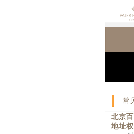
常
北京百
地址权