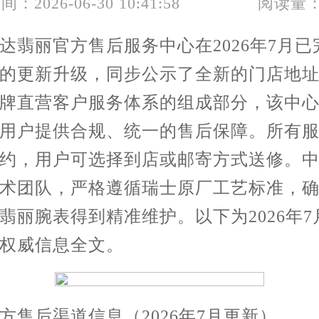
间：2026-06-30 10:41:58
阅读量：
达翡丽官方售后服务中心在2026年7月已
的更新升级，同步公示了全新的门店地
牌直营客户服务体系的组成部分，该中
用户提供合规、统一的售后保障。所有
约，用户可选择到店或邮寄方式送修。
术团队，严格遵循瑞士原厂工艺标准，
翡丽腕表得到精准维护。以下为2026年7
权威信息全文。
方售后渠道信息（2026年7月更新）