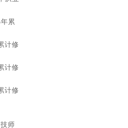
5年累
累计修
累计修
累计修
，技师