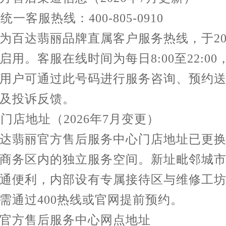
国统一客服热线：400-805-0910
为百达翡丽品牌直属客户服务热线，于202
启用。客服在线时间为每日8:00至22:00
用户可通过此号码进行服务咨询、预约
及投诉反馈。
北京门店地址（2026年7月变更）
达翡丽官方售后服务中心门店地址已更
商务区内的独立服务空间。新址毗邻城
通便利，内部设有专属接待区与维修工
需通过400热线或官网提前预约。
官方售后服务中心网点地址