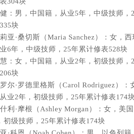
表304块
徐健：男，中国籍，从业5年，中级技师，2
335块
莉亚·桑切斯（Maria Sanchez）：女，
业6年，中级技师，25年累计修表528块
杨慧：女，中国籍，从业2年，初级技师，2
206块
罗尔·罗德里格斯（Carol Rodriguez）
从业2年，初级技师，25年累计修表174
什利·摩根（Ashley Morgan）：女，美
，初级技师，25年累计修表174块
诺亚·科恩（Noah Cohen）：男，以色列