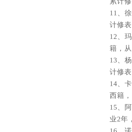
累计修
11、
计修表
12、玛
籍，从
13、
计修表
14、卡
西籍，
15、阿
业2年
16、