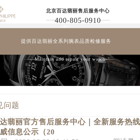
北京百达翡丽售后服务中心
400-805-0910
提供百达翡丽全系列腕表品质检修服务
保养维修您的百达翡丽腕表
Maintain and repair your watch
见问题
达翡丽官方售后服务中心｜全新服务热
威信息公示（20