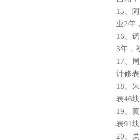
15、阿
业2年
16、
3年，
17、
计修表
18、
表46块
19、
表91块
20、