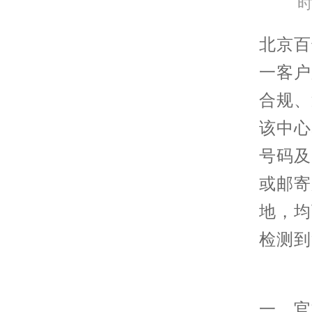
时
北京百
一客户
合规、
该中心
号码及
或邮寄
地，均
检测到
一、官