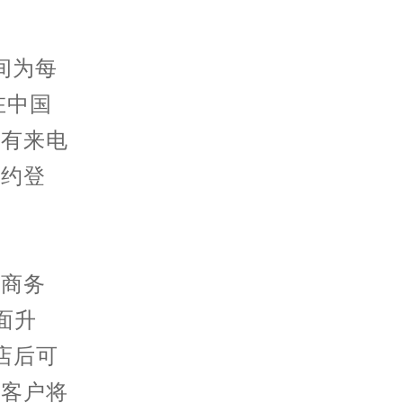
时间为每
在中国
所有来电
预约登
心商务
面升
店后可
，客户将