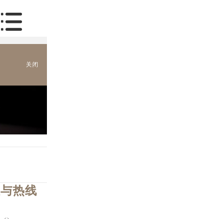
关闭
址与热线