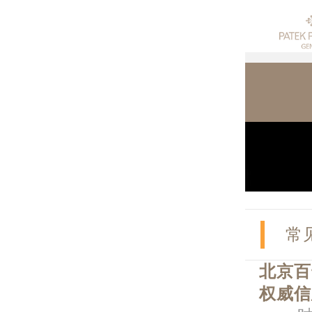
常
北京百
权威信