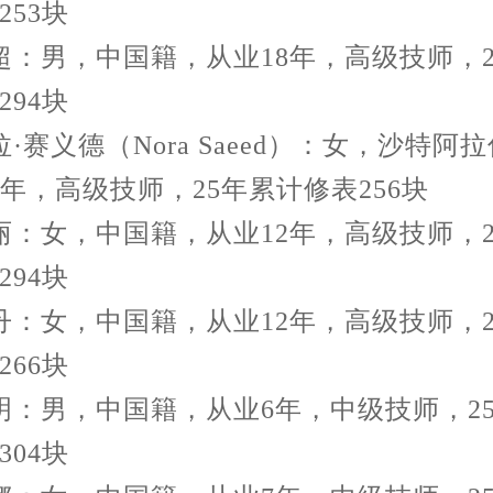
253块
超：男，中国籍，从业18年，高级技师，2
294块
拉·赛义德（Nora Saeed）：女，沙特阿
6年，高级技师，25年累计修表256块
丽：女，中国籍，从业12年，高级技师，2
294块
丹：女，中国籍，从业12年，高级技师，2
266块
明：男，中国籍，从业6年，中级技师，2
304块