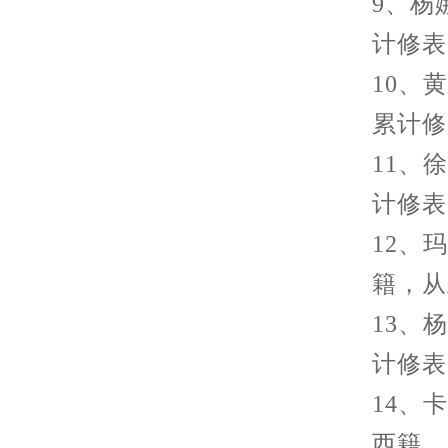
9、杨
计修表
10、
累计修
11、
计修表
12、玛
籍，从
13、
计修表
14、卡
西籍，