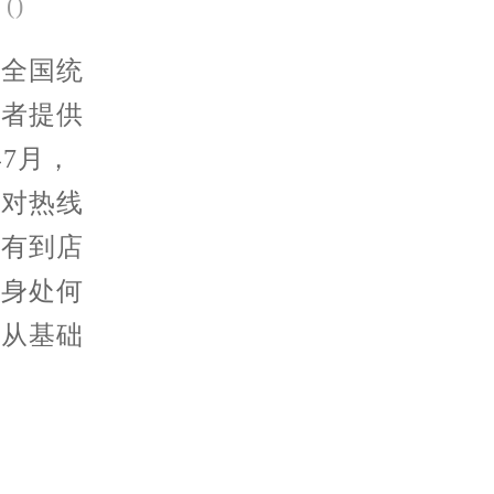
(
)
的全国统
有者提供
7月，
，对热线
所有到店
您身处何
得从基础