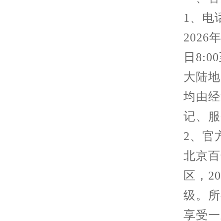
1、电
2026
日8:
大陆地
均由经
记、服
2、官
北京百
区，2
级。所
享受一