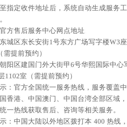
至指定收件地址后，系统自动生成服务
。
官方售后服务中心网点地址
东城区东长安街1号东方广场写字楼W3座
室（需提前预约）
朝阳区建国门外大街甲6号华熙国际中心
1层1102室（需提前预约）
示：官方全国统一服务热线，服务覆盖
国香港、中国澳门、中国台湾全部区域
统一热线获取售后、咨询等相关服务。
示：中国大陆以外地区拨打本 400 热线