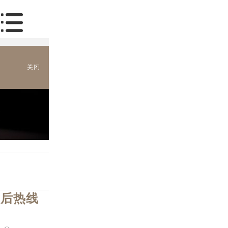
关闭
售后热线