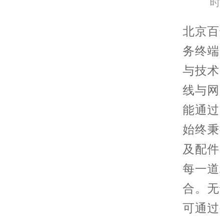
时
北京百
务终端
与技术
线与网
能通过
始终秉
及配件
每一道
合。无
可通过