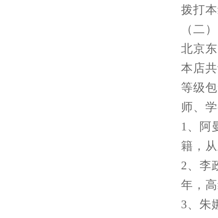
拨打本
（二）
北京东
本店共
等级包
师、学
1、阿
籍，从
2、李政
年，高
3、朱