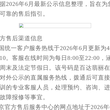
据2026年6月最新公示信息整理，旨在为
可靠的售后指引。
方售后渠道信息
全国统一客户服务热线于2026年6月更新为40
0910。客服在线时间为每日8:00至22:00
周末及法定节假日。该号码是百达翡丽
对外公示的直属服务热线，拨通后可直
训的专业客服人员，处理预约、咨询、
故障报修等事宜。
北京官方售后服务中心的网点地址于2026年