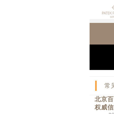
常
北京百
权威信