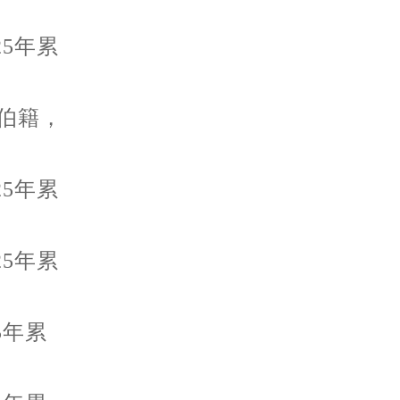
5年累
拉伯籍，
5年累
5年累
5年累