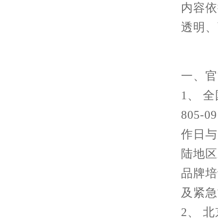
内容依
透明、
一、官
1、 
805-
作日与
陆地区
品牌培
及紧急
2、 