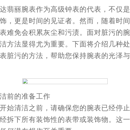
翡丽腕表作为高级钟表的代表，不仅是
饰，更是时间的见证者。然而，随着时
表难免会积累灰尘和污渍。面对脏污的
洁方法显得尤为重要。下面将介绍几种
表脏污的方法，帮助您保持腕表的光泽
前的准备工作
始清洁之前，请确保您的腕表已经停止
经拆下所有装饰性的表带或装饰物。这