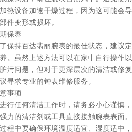
加热设备加速干燥过程，因为这可能会
部件变形或损坏。
保养
保持百达翡丽腕表的最佳状态，建议定
养。虽然上述方法可以在家中自行操作
脏污问题，但对于更深层次的清洁或修
议寻求专业的钟表维修服务。
事项
行任何清洁工作时，请务必小心谨慎，
强力的清洁剂或工具直接接触腕表表面
过程中要确保环境温度适宜、湿度适中