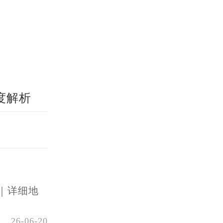
度解析
｜详细地
26-06-20