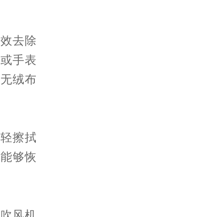
效去除
宝或手表
、无绒布
轻擦拭
且能够恢
吹风机