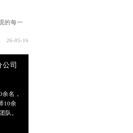
观的每一
26-05-16
分公司
0余名，
10余
团队。