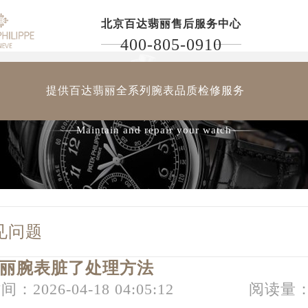
北京百达翡丽售后服务中心
400-805-0910
提供百达翡丽全系列腕表品质检修服务
保养维修您的百达翡丽腕表
Maintain and repair your watch
见问题
丽腕表脏了处理方法
间：2026-04-18 04:05:12
阅读量：