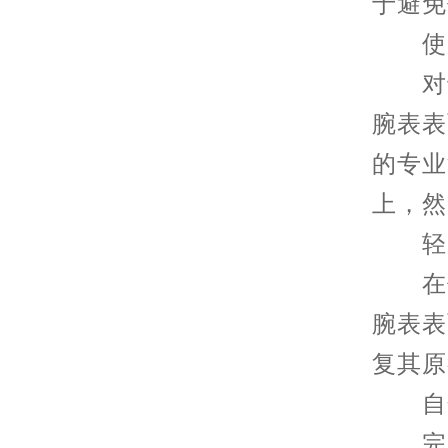
于避免
使用
对于
腕表表
的专业
上，然
轻柔
在使
腕表表
复其原
自然
完成