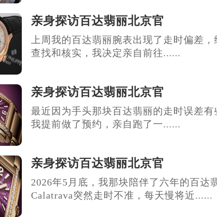
亲身探访百达翡丽北京官
上周我的百达翡丽腕表出现了走时偏差，
查找和核实，我决定亲自前往......
亲身探访百达翡丽北京官
最近因为手头那块百达翡丽的走时误差有
我提前做了预约，亲自跑了一......
亲身探访百达翡丽北京官
2026年5月底，我那块陪伴了六年的百达
Calatrava突然走时不准，每天慢将近......