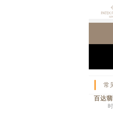
常
百达翡
时