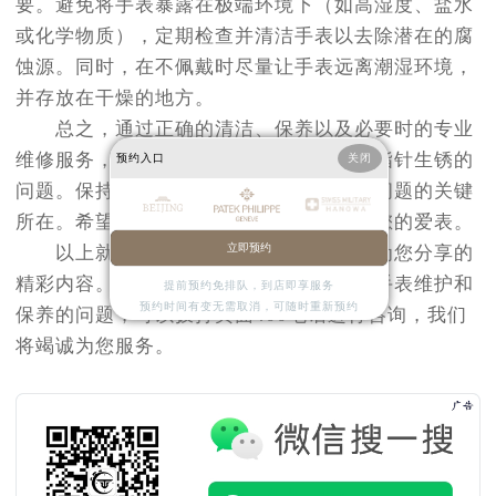
要。避免将手表暴露在极端环境下（如高湿度、盐水
或化学物质），定期检查并清洁手表以去除潜在的腐
蚀源。同时，在不佩戴时尽量让手表远离潮湿环境，
并存放在干燥的地方。
总之，通过正确的清洁、保养以及必要时的专业
维修服务，可以有效地解决百达翡丽手表指针生锈的
预约入口
关闭
问题。保持良好的日常维护习惯也是预防问题的关键
所在。希望以上方法能帮助您更好地照顾您的爱表。
立即预约
以上就是
北京百达翡丽售后服务中心
为您分享的
精彩内容。如果您还有其他关于百达翡丽手表维护和
提前预约免排队，到店即享服务
预约时间有变无需取消，可随时重新预约
保养的问题，可以拨打页面400电话进行咨询，我们
将竭诚为您服务。