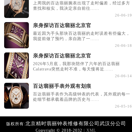
上周我的百达翡丽腕表出现了走时偏差，经过多方
查找和核实，我决定亲自前往......
26-06-19
亲身探访百达翡丽北京官
最近因为手头那块百达翡丽的走时误差有些偏大，
我提前做了预约，亲自跑了一......
26-06-18
亲身探访百达翡丽北京官
2026年5月底，我那块陪伴了六年的百达翡丽
Calatrava突然走时不准，每天慢将近......
26-06-14
百达翡丽手表外观有划痕
百达翡丽手表作为高级钟表的代表，其外观的每一
处细节都承载着品牌的历史与......
26-05-16
北京精时翡丽钟表维修有限公司武汉分公司
版权所有:
Copyright © 2018-2032
| XML