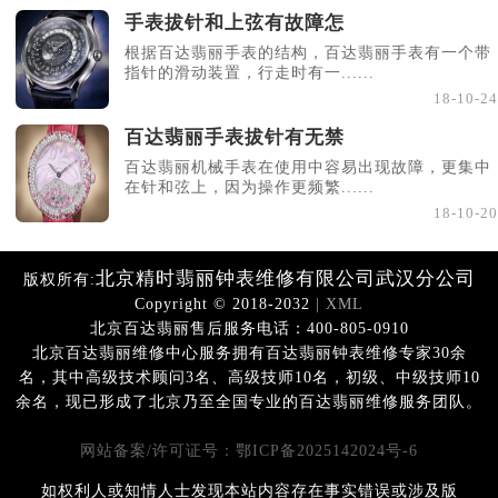
手表拔针和上弦有故障怎
根据百达翡丽手表的结构，百达翡丽手表有一个带
指针的滑动装置，行走时有一......
18-10-24
百达翡丽手表拔针有无禁
百达翡丽机械手表在使用中容易出现故障，更集中
在针和弦上，因为操作更频繁......
18-10-20
北京精时翡丽钟表维修有限公司武汉分公司
版权所有:
Copyright © 2018-2032
| XML
北京百达翡丽售后服务电话：400-805-0910
北京百达翡丽维修中心服务拥有百达翡丽钟表维修专家30余
名，其中高级技术顾问3名、高级技师10名，初级、中级技师10
余名，现已形成了北京乃至全国专业的百达翡丽维修服务团队。
网站备案/许可证号：鄂ICP备2025142024号-6
如权利人或知情人士发现本站内容存在事实错误或涉及版