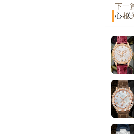
下一
心-
相