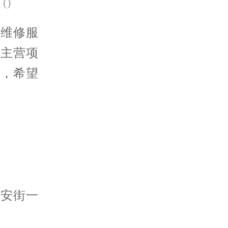
(
)
养维修服
心主营项
容，希望
长安街一