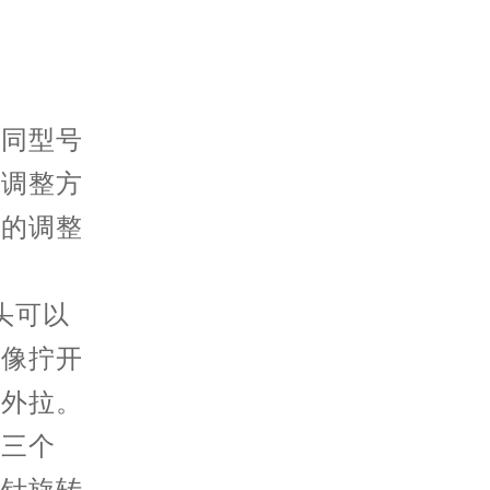
不同型号
的调整方
表的调整
头可以
到像拧开
往外拉。
有三个