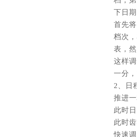
档，第
下日期
首先将
档次，
表，然
这样调
一分，
2、日
推进一
此时日
此时齿
快速调