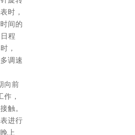
时针旋转
程表时，
整时间的
的日程
小时，
时多调速
期向前
工作，
相接触。
程表进行
在晚上